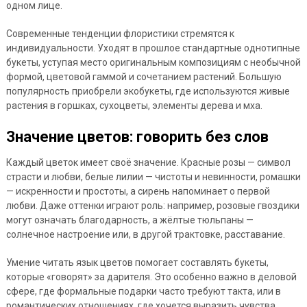
одном лице.
Современные тенденции флористики стремятся к
индивидуальности. Уходят в прошлое стандартные однотипные
букеты, уступая место оригинальным композициям с необычной
формой, цветовой гаммой и сочетанием растений. Большую
популярность приобрели экобукеты, где используются живые
растения в горшках, сухоцветы, элементы дерева и мха.
Значение цветов: говорить без слов
Каждый цветок имеет своё значение. Красные розы — символ
страсти и любви, белые лилии — чистоты и невинности, ромашки
— искренности и простоты, а сирень напоминает о первой
любви. Даже оттенки играют роль: например, розовые гвоздики
могут означать благодарность, а жёлтые тюльпаны —
солнечное настроение или, в другой трактовке, расставание.
Умение читать язык цветов помогает составлять букеты,
которые «говорят» за дарителя. Это особенно важно в деловой
сфере, где формальные подарки часто требуют такта, или в
романтических отношениях, где хочется выразить чувства