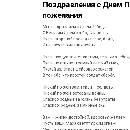
Поздравления с Днем По
пожелания
Мы поздравляем с Днём Победы,
С Великим Днём свободы и весны!
Пусть стороной проходят горе, беды,
И не звучат рыдания войны.
Пусть воздух пахнет свежим, тёплым хлебом
Пусть не стихает громкий детский смех,
Пускай взлетает фейерверк ракетой
В то небо, что простой солдат сберёг.
Низкий поклон вам, герои — солдаты,
Низкий поклон, ветераны войны,
Спасибо родные за жизнь без утраты,
Спасибо, родные, за мирные сны.
Вам — жизни достойной, здоровья желаем,
Пусть ваши глаза светят ярким огнём!
Мы с праздником мира солдат поздравляем,