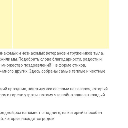
х знакомых и незнакомых ветеранов и тружеников тыла,
 жили мы. Подобрать слова благодарности, радости и
о множество поздравлений – в форме стихов,
о-много других. Здесь собраны самые тёплые и честные
ий праздник, воистину «со слезами на глазах», который
оря и горечи утраты, потому что война зашла в каждый
едной раз напомнят о подвиге, на который способен
й, которые находятся рядом.