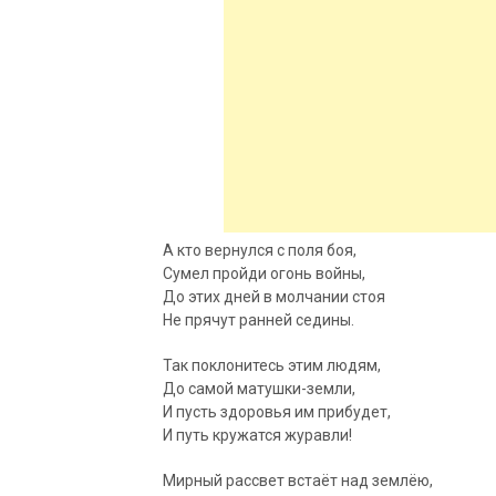
А кто вернулся с поля боя,
Сумел пройди огонь войны,
До этих дней в молчании стоя
Не прячут ранней седины.
Так поклонитесь этим людям,
До самой матушки-земли,
И пусть здоровья им прибудет,
И путь кружатся журавли!
Мирный рассвет встаёт над землёю,