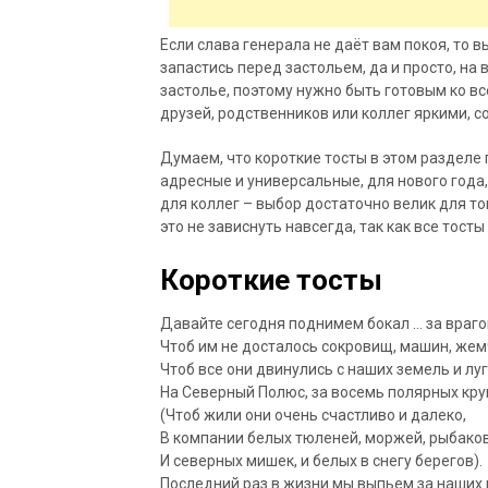
Если слава генерала не даёт вам покоя, то в
запастись перед застольем, да
и просто, на
застолье, поэтому нужно быть готовым ко в
друзей, родственников или коллег яркими, с
Думаем, что короткие тосты в этом разделе 
адресные и универсальные, для нового года,
для коллег – выбор достаточно велик для тог
это не зависнуть навсегда, так как все тос
Короткие тосты
Давайте сегодня поднимем бокал … за враго
Чтоб им не досталось сокровищ, машин, жем
Чтоб все они двинулись с наших земель и лу
На Северный Полюс, за восемь полярных кру
(Чтоб жили они очень счастливо и далеко,
В компании белых тюленей, моржей, рыбаков
И северных мишек, и белых в снегу берегов).
Последний раз в жизни мы выпьем за наших в