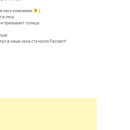
ля него компанию
)
 в лесу.
 и призывает солнце.
оши.
тро в наши окна стучался Рассвет!