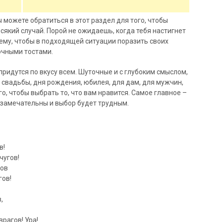
ы можете обратиться в этот раздел для того, чтобы
 всякий случай. Порой не ожидаешь, когда тебя настигнет
сему, чтобы в подходящей ситуации поразить своих
очными тостами.
придутся по вкусу всем. Шуточные и с глубоким смыслом,
 свадьбы, дня рождения, юбилея, для дам, для мужчин,
о, чтобы выбрать то, что вам нравится. Самое главное –
ты замечательны и выбор будет трудным.
в!
чугов!
гов
гов!
,
рагов! Ура!