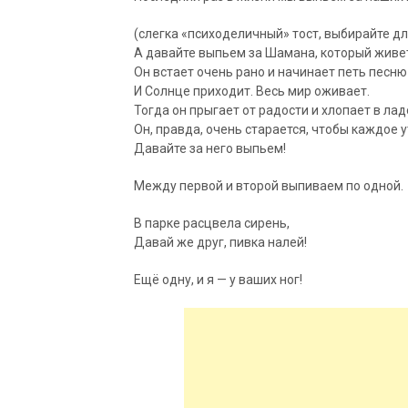
(слегка «психоделичный» тост, выбирайте д
А давайте выпьем за Шамана, который живет
Он встает очень рано и начинает петь песню
И Солнце приходит. Весь мир оживает.
Тогда он прыгает от радости и хлопает в лад
Он, правда, очень старается, чтобы каждое у
Давайте за него выпьем!
Между первой и второй выпиваем по одной.
В парке расцвела сирень,
Давай же друг, пивка налей!
Ещё одну, и я — у ваших ног!