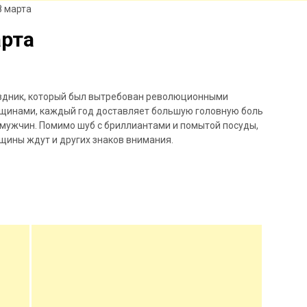
8 марта
арта
здник, который был вытребован революционными
щинами, каждый год доставляет большую головную боль
 мужчин. Помимо шуб с бриллиантами и помытой посуды,
щины ждут и других знаков внимания.