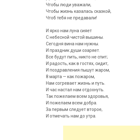
Чтобы люди уважали,
Чтобы жизнь казалась сказкой,
Чтоб тебя не предавали!
И ярко нам луна сияет
С небесной чистой вышины.
Сегодня вина нам нужны.
И праздник души озаряет.
Все будут пить, никто не спит;
И радость, как в гостях, сидит,
И поздравления пышут жаром,
8 марта — как пожаром,
Нам согревает жизнь и путь.
И час настал нам отдохнуть.
Так пожелаем всем здоровья,
И пожелаем всем добра.
За первым следует второе,
И отмечать нам до утра.