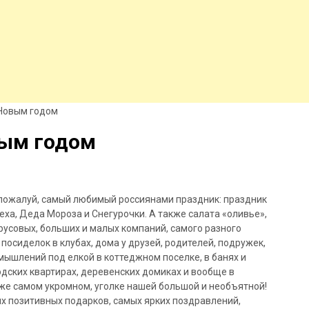
Новым годом
вым годом
 пожалуй, самый любимый россиянами праздник: праздник
еха, Деда Мороза и Снегурочки. А также салата «оливье»,
русовых, больших и малых компаний, самого разного
 посиделок в клубах, дома у друзей, родителей, подружек,
мышлений под елкой в коттеджном поселке, в банях и
одских квартирах, деревенских домиках и вообще в
же самом укромном, уголке нашей большой и необъятной!
х позитивных подарков, самых ярких поздравлений,