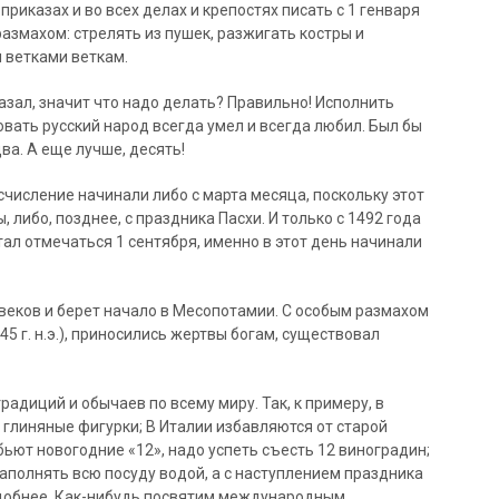
риказах и во всех делах и крепостях писать с 1 генваря
азмахом: стрелять из пушек, разжигать костры и
 ветками веткам.
казал, значит что надо делать? Правильно! Исполнить
вать русский народ всегда умел и всегда любил. Был бы
ва. А еще лучше, десять!
счисление начинали либо с марта месяца, поскольку этот
либо, позднее, с праздника Пасхи. И только с 1492 года
стал отмечаться 1 сентября, именно в этот день начинали
веков и берет начало в Месопотамии. С особым размахом
5 г. н.э.), приносились жертвы богам, существовал
радиций и обычаев по всему миру. Так, к примеру, в
 глиняные фигурки; В Италии избавляются от старой
 бьют новогодние «12», надо успеть съесть 12 виноградин;
аполнять всю посуду водой, а с наступлением праздника
подобнее. Как-нибудь посвятим международным