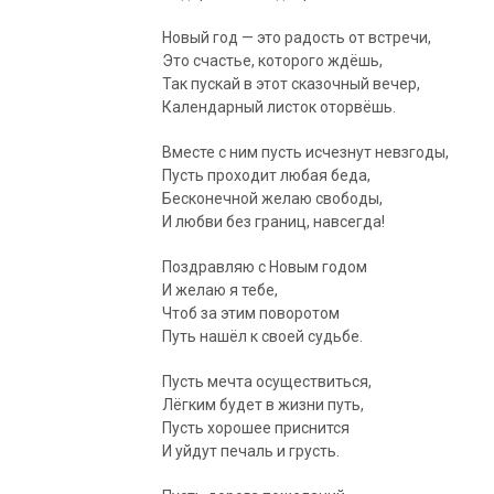
Новый год — это радость от встречи,
Это счастье, которого ждёшь,
Так пускай в этот сказочный вечер,
Календарный листок оторвёшь.
Вместе с ним пусть исчезнут невзгоды,
Пусть проходит любая беда,
Бесконечной желаю свободы,
И любви без границ, навсегда!
Поздравляю с Новым годом
И желаю я тебе,
Чтоб за этим поворотом
Путь нашёл к своей судьбе.
Пусть мечта осуществиться,
Лёгким будет в жизни путь,
Пусть хорошее приснится
И уйдут печаль и грусть.