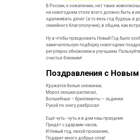
В России, к сожалению, нет таких живописны
на новогоднем столе всего должно быть в из
одалживать денег (а то весь год будешь в до
семейного благополучия), в общем, как встр
Ну а чтобы праздновать Новый Год было осо
замечательную подборку новогодних поздрав
регулярно обновляем и улучшаем. Пользуйте
счастье близким!
Поздравления с Новым
Кружатся белые снежинки,
Мороз окошки расписал,
Волшебные – бриллианты — льдинки
Рукой по снегу разбросал.
Ещё чуть- чуть и в дом наш праздник
Придёт с ударами часов,
И Новый год, лихой проказник,
Подарит много добрых слов!