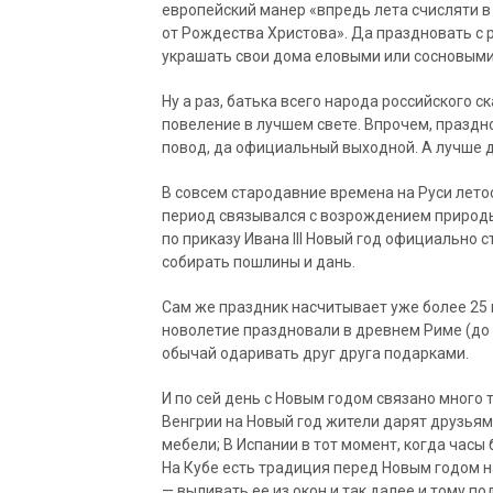
европейский манер «впредь лета счисляти в п
от Рождества Христова». Да праздновать с р
украшать свои дома еловыми или сосновыми
Ну а раз, батька всего народа российского с
повеление в лучшем свете. Впрочем, праздно
повод, да официальный выходной. А лучше д
В совсем стародавние времена на Руси лето
период связывался с возрождением природы, 
по приказу Ивана III Новый год официально 
собирать пошлины и дань.
Сам же праздник насчитывает уже более 25 
новолетие праздновали в древнем Риме (до 4
обычай одаривать друг друга подарками.
И по сей день с Новым годом связано много т
Венгрии на Новый год жители дарят друзьям
мебели; В Испании в тот момент, когда часы
На Кубе есть традиция перед Новым годом н
— выливать ее из окон и так далее и тому 