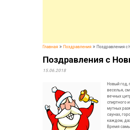
Главная
Поздравления
Поздравления с 
Поздравления с Но
15.06.2018
Новый год,
веселья, см
вечных цит
спиртного и
мутных
раз
саунах, гор
каждом, да
Время самы