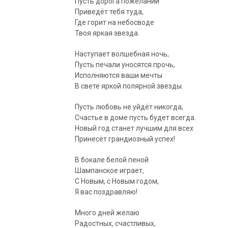
Пусть дорога пожеланий
Приведёт тебя туда,
Где горит на небосводе
Твоя яркая звезда.
Наступает волшебная ночь,
Пусть печали уносятся прочь,
Исполняются ваши мечты
В свете яркой полярной звезды.
Пусть любовь не уйдёт никогда,
Счастье в доме пусть будет всегда.
Новый год станет лучшим для всех
Принесёт грандиозный успех!
В бокале белой пеной
Шампанское играет,
С Новым, с Новым годом,
Я вас поздравляю!
Много дней желаю
Радостных, счастливых,