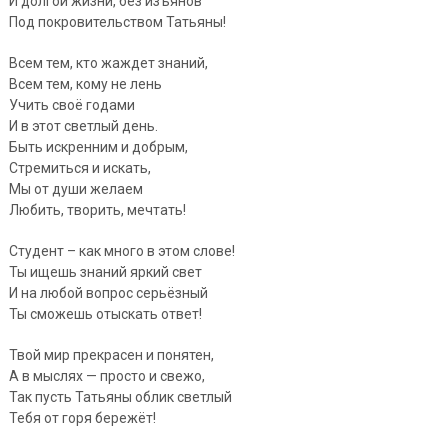
И долгой жизни, без изъянов
Под покровительством Татьяны!
Всем тем, кто жаждет знаний,
Всем тем, кому не лень
Учить своё годами
И в этот светлый день.
Быть искренним и добрым,
Стремиться и искать,
Мы от души желаем
Любить, творить, мечтать!
Студент – как много в этом слове!
Ты ищешь знаний яркий свет
И на любой вопрос серьёзный
Ты сможешь отыскать ответ!
Твой мир прекрасен и понятен,
А в мыслях — просто и свежо,
Так пусть Татьяны облик светлый
Тебя от горя бережёт!