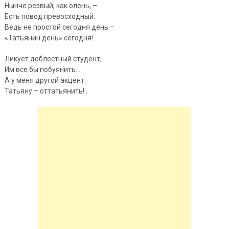
Нынче резвый, как олень, –
Есть повод превосходный:
Ведь не простой сегодня день –
«Татьянин день» сегодня!
Ликует доблестный студент,
Им все бы побуянить…
А у меня другой акцент:
Татьяну – оттатьянить!..