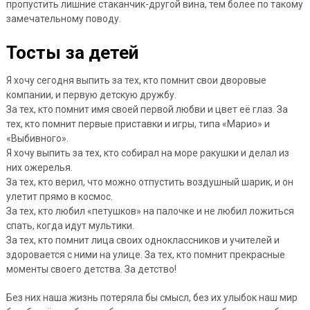
пропустить лишние стаканчик-другой вина, тем более по такому
замечательному поводу.
Тосты за детей
Я хочу сегодня выпить за тех, кто помнит свои дворовые
компании, и первую детскую дружбу.
За тех, кто помнит имя своей первой любви и цвет её глаз. За
тех, кто помнит первые приставки и игры, типа «Марио» и
«Выбивного».
Я хочу выпить за тех, кто собирал на море ракушки и делал из
них ожерелья.
За тех, кто верил, что можно отпустить воздушный шарик, и он
улетит прямо в космос.
За тех, кто любил «петушков» на палочке и не любил ложиться
спать, когда идут мультики.
За тех, кто помнит лица своих одноклассников и учителей и
здоровается с ними на улице. За тех, кто помнит прекрасные
моменты своего детства. За детство!
Без них наша жизнь потеряла бы смысл, без их улыбок наш мир