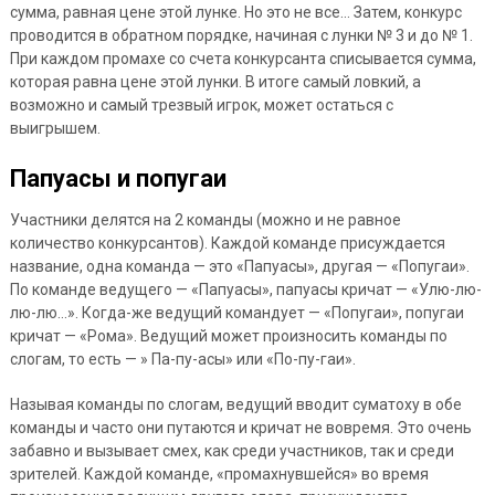
сумма, равная цене этой лунке. Но это не все… Затем, конкурс
проводится в обратном порядке, начиная с лунки № 3 и до № 1.
При каждом промахе со счета конкурсанта списывается сумма,
которая равна цене этой лунки. В итоге самый ловкий, а
возможно и самый трезвый игрок, может остаться с
выигрышем.
Папуасы и попугаи
Участники делятся на 2 команды (можно и не равное
количество конкурсантов). Каждой команде присуждается
название, одна команда — это «Папуасы», другая — «Попугаи».
По команде ведущего — «Папуасы», папуасы кричат — «Улю-лю-
лю-лю…». Когда-же ведущий командует — «Попугаи», попугаи
кричат — «Рома». Ведущий может произносить команды по
слогам, то есть — » Па-пу-асы» или «По-пу-гаи».
Называя команды по слогам, ведущий вводит суматоху в обе
команды и часто они путаются и кричат не вовремя. Это очень
забавно и вызывает смех, как среди участников, так и среди
зрителей. Каждой команде, «промахнувшейся» во время