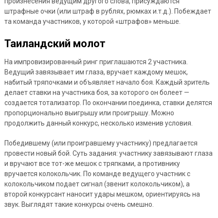
произнесения ведущим другого слова, присуждаются
штрафные очки (или штраф в рублях, рюмках и.т.д.). Побеждает
та команда участников, у которой «штрафов» меньше.
Таиландский молот
На импровизированный ринг приглашаются 2 участника.
Ведущий завязывает им глаза, вручает каждому мешок,
набитый тряпочками и объявляет начало боя. Каждый зритель
делает ставки на участника боя, за которого он болеет —
создается тотализатор. По окончании поединка, ставки делятся
пропорционально выигрышу или проигрышу. Можно
продолжить данный конкурс, несколько изменив условия.
Победившему (или проигравшему участнику) предлагается
провести новый бой. Суть задания: участнику завязывают глаза
и вручают все тот-же мешок с тряпками, а противнику
вручается колокольчик. По команде ведущего участник с
колокольчиком подает сигнал (звенит колокольчиком), а
второй конкурсант наносит удары мешком, ориентируясь на
звук. Выглядят такие конкурсы очень смешно.