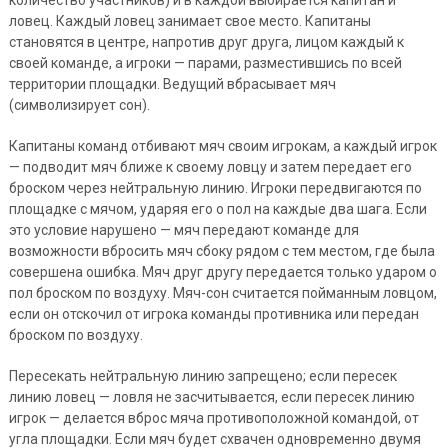
ловец. Каждый ловец занимает свое место. Капитаны
становятся в центре, напротив друг друга, лицом каждый к
своей команде, а игроки — парами, разместившись по всей
территории площадки. Ведущий вбрасывает мяч
(символизирует сон).
Капитаны команд отбивают мяч своим игрокам, а каждый игрок
— подводит мяч ближе к своему ловцу и затем передает его
броском через нейтральную линию. Игроки передвигаются по
площадке с мячом, ударяя его о пол на каждые два шага. Если
это условие нарушено — мяч передают команде для
возможности вбросить мяч сбоку рядом с тем местом, где была
совершена ошибка. Мяч друг другу передается только ударом о
пол броском по воздуху. Мяч-сон считается пойманным ловцом,
если он отскочил от игрока команды противника или передан
броском по воздуху.
Пересекать нейтральную линию запрещено; если пересек
линию ловец — ловля не засчитывается, если пересек линию
игрок — делается вброс мяча противоположной командой, от
угла площадки. Если мяч будет схвачен одновременно двумя