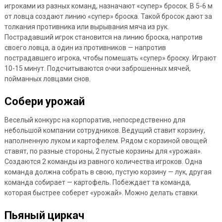
игроками из разных команд, назначают «супер» бросок. В 5-6 м
от ловца создают линию «супер» броска. Такой бросок дают за
толкания противника или вырывания мяча из рук.
Пострадавший игрок становится на линию броска, напротив
своего ловца, а один из противников — напротив
пострадавшего игрока, чтобы помешать «супер» броску. Играют
10-15 минут. Подсчитываются очки заброшенных мячей,
пойманных ловцами снов.
Собери урожай
Веселый конкурс на корпоратив, непосредственно для
небольшой компании сотрудников. Ведущий ставит корзину,
наполненную луком и картофелем. Рядом с корзиной овощей
ставят, по разные стороны, 2 пустые корзины для «урожая».
Создаются 2 команды из равного количества игроков. Одна
команда должна собрать в свою, пустую корзину — лук, другая
команда собирает — картофель. Побеждает та команда,
которая быстрее соберет «урожай». Можно делать ставки.
Пьяный циркач