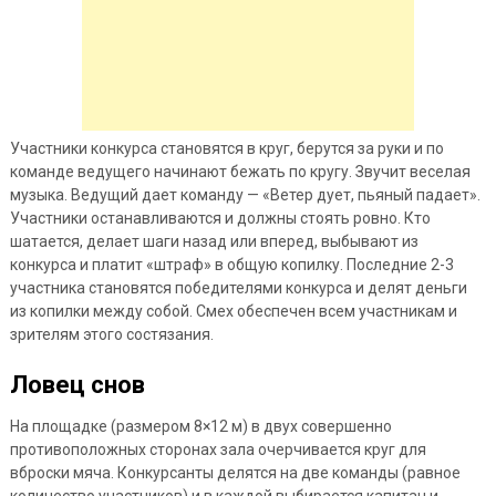
Участники конкурса становятся в круг, берутся за руки и по
команде ведущего начинают бежать по кругу. Звучит веселая
музыка. Ведущий дает команду — «Ветер дует, пьяный падает».
Участники останавливаются и должны стоять ровно. Кто
шатается, делает шаги назад или вперед, выбывают из
конкурса и платит «штраф» в общую копилку. Последние 2-3
участника становятся победителями конкурса и делят деньги
из копилки между собой. Смех обеспечен всем участникам и
зрителям этого состязания.
Ловец снов
На площадке (размером 8×12 м) в двух совершенно
противоположных сторонах зала очерчивается круг для
вброски мяча. Конкурсанты делятся на две команды (равное
количество участников) и в каждой выбирается капитан и