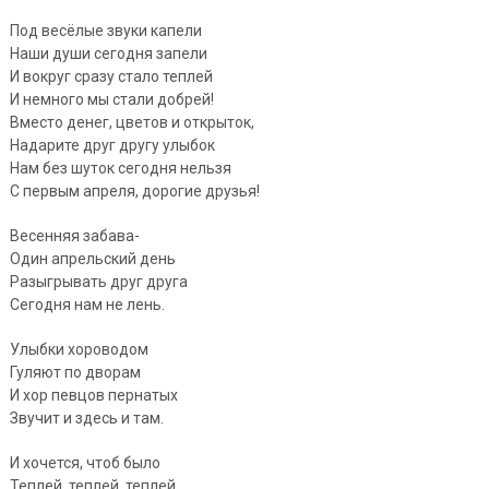
Под весёлые звуки капели
Наши души сегодня запели
И вокруг сразу стало теплей
И немного мы стали добрей!
Вместо денег, цветов и открыток,
Надарите друг другу улыбок
Нам без шуток сегодня нельзя
С первым апреля, дорогие друзья!
Весенняя забава-
Один апрельский день
Разыгрывать друг друга
Сегодня нам не лень.
Улыбки хороводом
Гуляют по дворам
И хор певцов пернатых
Звучит и здесь и там.
И хочется, чтоб было
Теплей, теплей, теплей,