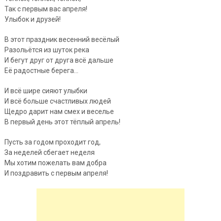
Так с первым вас апреля!
Улыбок и друзей!
В этот праздник весенний весёлый
Разольётся из шуток река
И бегут друг от друга всё дальше
Её радостные берега…
И всё шире сияют улыбки
И всё больше счастливых людей
Щедро дарит нам смех и веселье
В первый день этот тёплый апрель!
Пусть за годом проходит год,
За неделей сбегает неделя
Мы хотим пожелать вам добра
И поздравить с первым апреля!