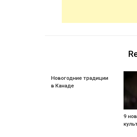
Re
Новогодние традиции
в Канаде
9 но
куль