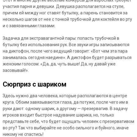
участия парня и девушки. Девушка располагается на стуле,
причем ей между ног ставят бутылку, а парень становится за
несколько шагов от нее с тонкой трубочкой для коктейля во рту
и с завязанными глазами.
Задачка для экстравагантной пары: попасть трубочкой в
бутылку без использования рук. Все звуки игры записываются
на диктофон, после чего ведущий говорит: «Вот чем эта пара
занималась сегодня наедине». А диктофон будет разрываться
женским голосом: «Да, да, чуть выше! Да, ну давай уже
засовывай!».
Сюрприз с шариком
Здесь нужно два человека, которые располагаются в центре
круга. Обоим завязываются глаза, да потуже, после чего им в
руки дают: одному шарик, а другому — презерватив. В задачу
игроков входит быстрое надувание шарика, но, только
представьте себе, что будет ощущать человек с презервативом
во рту? Так что выбирайте не особо сильного и буйного, иначе
никому не спастись!