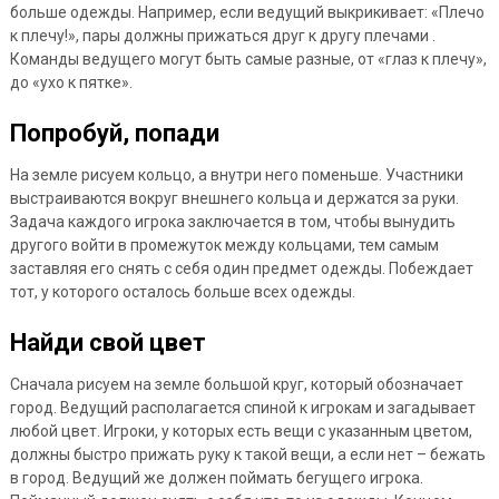
больше одежды. Например, если ведущий выкрикивает: «Плечо
к плечу!», пары должны прижаться друг к другу плечами .
Команды ведущего могут быть самые разные, от «глаз к плечу»,
до «ухо к пятке».
Попробуй, попади
На земле рисуем кольцо, а внутри него поменьше. Участники
выстраиваются вокруг внешнего кольца и держатся за руки.
Задача каждого игрока заключается в том, чтобы вынудить
другого войти в промежуток между кольцами, тем самым
заставляя его снять с себя один предмет одежды. Побеждает
тот, у которого осталось больше всех одежды.
Найди свой цвет
Сначала рисуем на земле большой круг, который обозначает
город. Ведущий располагается спиной к игрокам и загадывает
любой цвет. Игроки, у которых есть вещи с указанным цветом,
должны быстро прижать руку к такой вещи, а если нет – бежать
в город. Ведущий же должен поймать бегущего игрока.