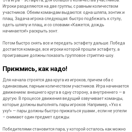
Игроки разделяются на две группы, с равным количеством
участников. Обеим командам выдаются: одна шляпа, зонтик и
плащ. Задача игрока следующая: быстро подбежать к стулу,
одеть шляпу и плащ, и со словами «Кажется, дождь
начинается!» раскрыть зонт.
Потом быстро снять все и передать эстафету дальше. Победа
достается команде, все игроки которой прошли эстафету, а
проигравшие должны показать групповое стриптиз-шоу.
Прижмись, как надо!
Для начала строятся два круга из игроков, причем оба с
одинаковым, парным количеством участников. Игра начинается
движением: внешнего круга в одну сторону, а внутреннего — в
другую. В процессе движения ведущий озвучивает команды,
которые должны выполнять пары игроков. Например, «Ухо к
уху!» — пары должны быстро прижаться ушами , если не успели
– снимают один предмет одежды.
Победителями становится пара, у которой осталось как можно