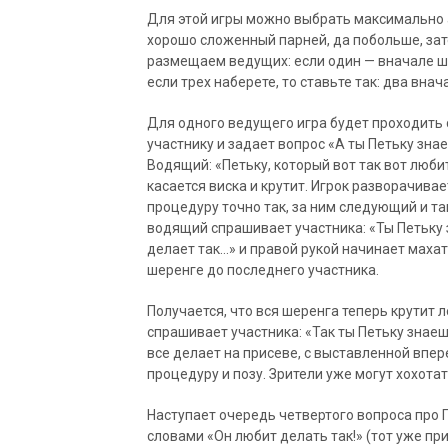
Для этой игры можно выбрать максимально 
хорошо сложенный парней, да побольше, зат
размещаем ведущих: если один — вначале шер
если трех наберете, то ставьте так: два внач
Для одного ведущего игра будет проходить
участнику и задает вопрос «А ты Петьку зна
Водящий: «Петьку, который вот так вот люби
касается виска и крутит. Игрок разворачив
процедуру точно так, за ним следующий и та
водящий спрашивает участника: «Ты Петьку 
делает так…» и правой рукой начинает махат
шеренге до последнего участника.
Получается, что вся шеренга теперь крутит 
спрашивает участника: «Так ты Петьку знаеш
все делает на присеве, с выставленной впер
процедуру и позу. Зрители уже могут хохотат
Наступает очередь четвертого вопроса про П
словами «Он любит делать так!» (тот уже пр