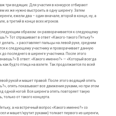
аж три водящих. Для участия в конкурсе отбирают
ем их же нужно выстроить в одну шеренгу. Затем
енги, ежели два – один вначале, второй в конце, ну, а
але, а третий в конце всех игроков.
 следующим образом: он разворачивается к следующему
ешь?» Тот спрашивает в ответ «Какого-такого Петьку?»
т делать…» расставляет пальцы на левой руке, средним
ается к следующему участнику и проворачивает данную
к до последнего в шеренге участника. После этого
знаешь?» В ответ: «Какого именно?» — «Который всегда
ь как будто птица на взлете. Так продолжается по всей
левой рукой и машет правой. После этого водящий опять
ь?», опять показывает все движения руками, но при этом
ед одной ногой. Вся шеренга опять повторяет такую
ь, только от такого концерта.
етьку, а на встречный вопрос «Какого именно?» со
исел и машет/крутит руками) толкает первого из шеренги,