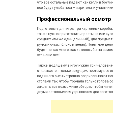
что все остальные падают как кегли в боулин
все будут улыбаться – и зрители, и участники
Профессиональный осмотр
Подготовьте для игры три картонных короба
также нужно приготовить простыню или кусо
средних или же один длинный), два предмет
ручка и очки, яблоко и пенал). Понятное дел
будет не так много, как хотелось бы на само
это наше все!
Также, водящему в игру нужно три человека-
открывается только ведущим, поэтому все 
водящего очень страшно разрисовывают пом
столами так, чтобы торчала только голова
закрыть все возможные обзоры, чтобы ничего
двумя оставшимися укрываются два загото