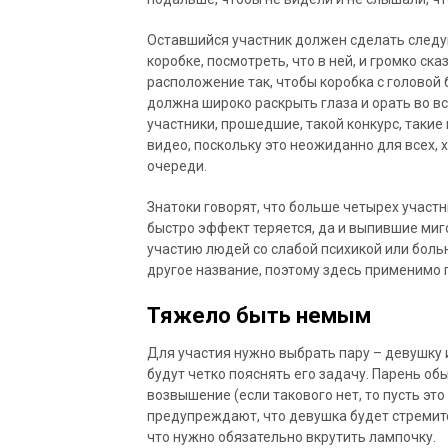
Оставшийся участник должен сделать следу
коробке, посмотреть, что в ней, и громко ск
расположение так, чтобы коробка с головой 
должна широко раскрыть глаза и орать во вс
участники, прошедшие, такой конкурс, таки
видео, поскольку это неожиданно для всех, х
очереди.
Знатоки говорят, что больше четырех участ
быстро эффект теряется, да и выпившие миг
участию людей со слабой психикой или боль
другое название, поэтому здесь применимо 
Тяжело быть немым
Для участия нужно выбрать пару – девушку и
будут четко пояснять его задачу. Парень о
возвышение (если такового нет, то пусть это
предупреждают, что девушка будет стремитс
что нужно обязательно вкрутить лампочку.