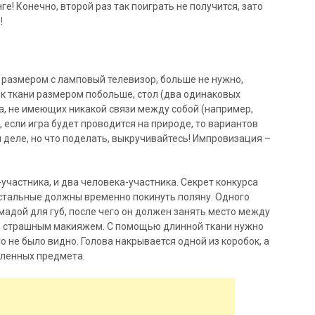
ге! Конечно, второй раз так поиграть не получится, зато
!
, размером с ламповый телевизор, больше не нужно,
к ткани размером побольше, стол (два одинаковых
а, не имеющих никакой связи между собой (например,
о, если игра будет проводится на природе, то вариантов
м деле, но что поделать, выкручивайтесь! Импровизация –
участника, и два человека-участника. Секрет конкурса
остальные должны временно покинуть поляну. Одного
адой для губ, после чего он должен занять место между
 со страшным макияжем. С помощью длинной ткани нужно
 не было видно. Голова накрывается одной из коробок, а
вленных предмета.