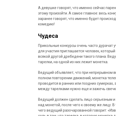
А девушке говорят, что именно сейчас парен
этому произойти. А самое главное: весь кон
заранее говорят, что именно будет происхо
комедию!
Чудеса
Прикольные конкурсы очень часто дурачат уч
для участия приглашается человек, который
всякой другой дребедени такого плана. Вед
тарелки, на одной из них лежит монетка.
Ведущий объявляет, что при непрерывном в
полном повторении движений, монетка телеп
проводится в ранних или поздних сумерках, 
между тарелками нужно еще и зажечь свечку
Ведущий должен сделать лицо серьезным и
над монетой, после чего к своему же лицу. 
чего ведущий разочарованной говорит: «Изв
соль в том, что тарелка, в которую монетка