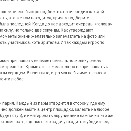
ющее: очень быстро подбежать по очереди к каждой
азать, что же там находится, причем подберите
была последней. Когда до нее доходит очередь, «голова»
ю силу, но только две секунды. Как утверждают
е моменты жизни желательно запечатлеть на фото или
оть участников, хоть зрителей. И так каждый игрок по
ников приглашать не имеет смысла, поскольку очень
ом трезвеют. Кроме этого, желательно не приглашать к
ным сердцем. В принципе, игра могла бы иметь совсем
почти любое.
 парня. Каждый из пары отводится в сторону, где ему
бычно должен выйти в центр площадки, залезть на любое
 будет стул), и имитировать вкручивание лампочки. Его же
я помешать, однако в его задачу входить и убедить ее,