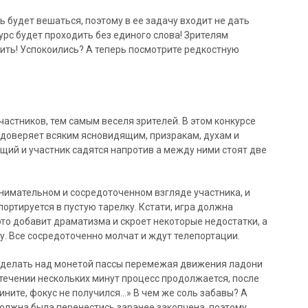
ь будет вешаться, поэтому в ее задачу входит не дать
курс будет проходить без единого слова! Зрителям
дить! Успокоились? А теперь посмотрите редкостную
астников, тем самым веселя зрителей. В этом конкурсе
 доверяет всяким ясновидящим, призракам, духам и
ущий и участник садятся напротив а между ними стоят две
нимательном и сосредоточенном взгляде участника, и
ортируется в пустую тарелку. Кстати, игра должна
это добавит драматизма и скроет некоторые недостатки, а
. Все сосредоточенно молчат и ждут телепортации.
 делать над монетой пассы перемежая движения ладони
В течении нескольких минут процесс продолжается, после
ините, фокус не получился…» В чем же соль забавы? А
 должна была перенестись заранее закопчена, поэтому