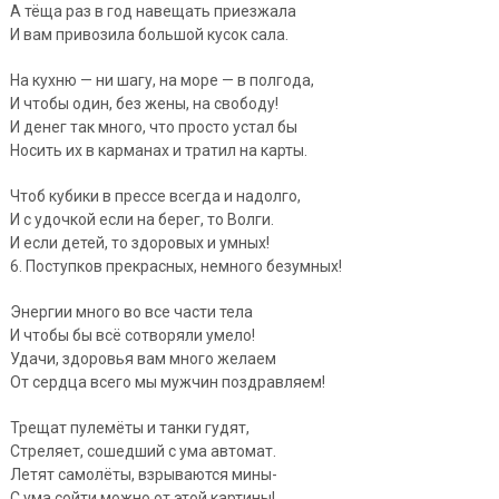
А тёща раз в год навещать приезжала
И вам привозила большой кусок сала.
На кухню — ни шагу, на море — в полгода,
И чтобы один, без жены, на свободу!
И денег так много, что просто устал бы
Носить их в карманах и тратил на карты.
Чтоб кубики в прессе всегда и надолго,
И с удочкой если на берег, то Волги.
И если детей, то здоровых и умных!
6. Поступков прекрасных, немного безумных!
Энергии много во все части тела
И чтобы бы всё сотворяли умело!
Удачи, здоровья вам много желаем
От сердца всего мы мужчин поздравляем!
Трещат пулемёты и танки гудят,
Стреляет, сошедший с ума автомат.
Летят самолёты, взрываются мины-
С ума сойти можно от этой картины!