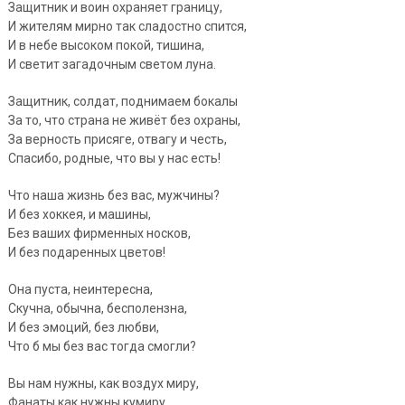
Защитник и воин охраняет границу,
И жителям мирно так сладостно спится,
И в небе высоком покой, тишина,
И светит загадочным светом луна.
Защитник, солдат, поднимаем бокалы
За то, что страна не живёт без охраны,
За верность присяге, отвагу и честь,
Спасибо, родные, что вы у нас есть!
Что наша жизнь без вас, мужчины?
И без хоккея, и машины,
Без ваших фирменных носков,
И без подаренных цветов!
Она пуста, неинтересна,
Скучна, обычна, бесполензна,
И без эмоций, без любви,
Что б мы без вас тогда смогли?
Вы нам нужны, как воздух миру,
Фанаты как нужны кумиру,