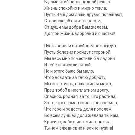
В доме чтоб полноводной рекою
Жизнь спокойно и мирно текла,
Пусть Ваш дом лишь друзья посещают,
Стороною обходят ненастья,
От души мы добра Вам желаем,
Долгой жизни, здоровья и счастья!
Пусть печали в твой дом не заходят,
Пусть болезни пройдут стороной.
Мы весь мир поместили б в ладони
И тебе подарили одной.
Но и этого было бы мало,
Чтоб воздать за твою доброту,
Мы всю жизнь, наша милая мама,
Пред тобой в неоплатном долгу,
Спасибо, родная, за то, что растила,
За то, что взамен ничего не просила,
Что горе и радость деля пополам,
Во всем лучшей доли желала ты нам.
Красива, заботлива, мила, нежна,
Ты нам ежедневно и вечно нужна!