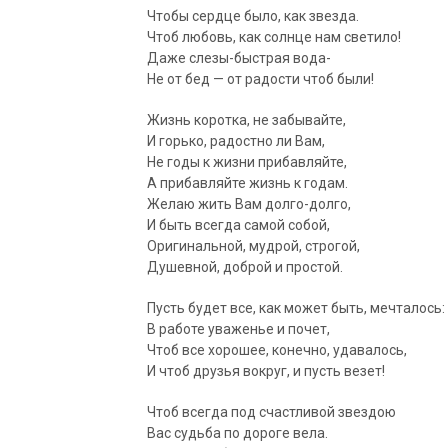
Чтобы сердце было, как звезда.
Чтоб любовь, как солнце нам светило!
Даже слезы-быстрая вода-
Не от бед — от радости чтоб были!
Жизнь коротка, не забывайте,
И горько, радостно ли Вам,
Не годы к жизни прибавляйте,
А прибавляйте жизнь к годам.
Желаю жить Вам долго-долго,
И быть всегда самой собой,
Оригинальной, мудрой, строгой,
Душевной, доброй и простой.
Пусть будет все, как может быть, мечталось:
В работе уваженье и почет,
Чтоб все хорошее, конечно, удавалось,
И чтоб друзья вокруг, и пусть везет!
Чтоб всегда под счастливой звездою
Вас судьба по дороге вела.