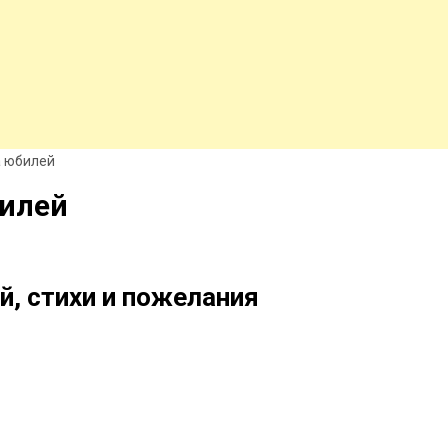
а юбилей
билей
, стихи и пожелания