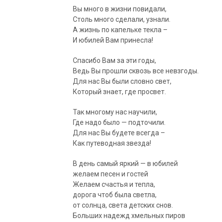
Вы много в жизни повидали,
Столь много сделали, узнали.
А жизнь по капельке текла –
И юбилей Вам принесла!
Спасибо Вам за эти годы,
Ведь Вы прошли сквозь все невзгоды.
Для нас Вы были словно свет,
Который знает, где просвет.
Так многому нас научили,
Где надо было — подточили.
Для нас Вы будете всегда –
Как путеводная звезда!
В день самый яркий — в юбилей
желаем песен и гостей
Желаем счастья и тепла,
дорога чтоб была светла,
от солнца, света детских снов.
Больших надежд хмельных пиров