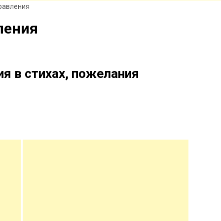
равления
ления
я в стихах, пожелания