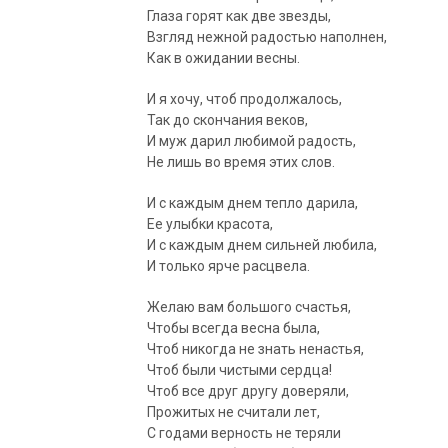
Глаза горят как две звезды,
Взгляд нежной радостью наполнен,
Как в ожидании весны.
И я хочу, чтоб продолжалось,
Так до скончания веков,
И муж дарил любимой радость,
Не лишь во время этих слов.
И с каждым днем тепло дарила,
Ее улыбки красота,
И с каждым днем сильней любила,
И только ярче расцвела.
Желаю вам большого счастья,
Чтобы всегда весна была,
Чтоб никогда не знать ненастья,
Чтоб были чистыми сердца!
Чтоб все друг другу доверяли,
Прожитых не считали лет,
С годами верность не теряли