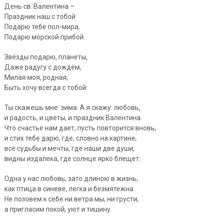
День св. Валентина –
Праздник наш с тобой
Подарю тебе пол-мира,
Подарю морской прибой.
Звёзды подарю, планеты,
Даже радугу с дождём,
Милая моя, родная,
Быть хочу всегда с тобой.
Ты скажешь мне: зима. А я скажу: любовь,
и радость, и цветы, и праздник Валентина.
Что счастье нам дает, пусть повторится вновь,
и стих тебе дарю, где, словно на картине,
все судьбы и мечты, где наши две души,
видны издалека, где солнце ярко блещет.
Одна у нас любовь, зато длиною в жизнь,
как птица в синеве, легка и безмятежна.
Не позовем к себе ни ветра мы, ни грусти,
а пригласим покой, уют и тишину.