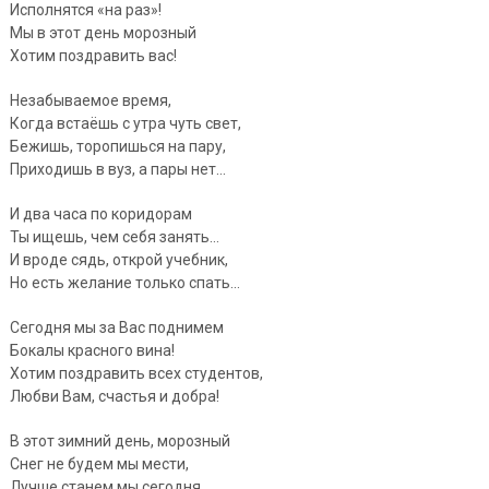
Исполнятся «на раз»!
Мы в
этот день морозный
Хотим поздравить вас!
Незабываемое время,
Когда встаёшь с утра чуть свет,
Бежишь, торопишься на пару,
Приходишь в вуз, а пары нет…
И два часа по коридорам
Ты ищешь, чем себя занять…
И вроде сядь, открой учебник,
Но есть желание только спать…
Сегодня мы за Вас поднимем
Бокалы красного вина!
Хотим поздравить всех студентов,
Любви Вам, счастья и добра!
В этот зимний день, морозный
Снег не будем мы мести,
Лучше станем мы сегодня