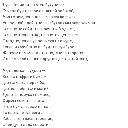
Лука Пачиоли — «отец бухучета»
Считал бухгалтерию важной работой,
А мы с ним, конечно, легко согласимся
Уверенной одой в честь «бухов» мы разродимся.
Без вас не сойдется расчет и бюджет,
Без вас в кошельке, на счетах денег нет.
Отрадно, когда у вас цифры в ажуре,
Тогда и хозяйство не будет в сумбуре.
Желаем вам мы точных подсчетов зарплат
И плюс, чтоб нашли вдруг вы денежный клад.
Ах, нелегкая судьба —
Все-то цифры и бумаги.
Где же чары, ворожба,
Где волшебники и маги?
Денег в их руках немало,
Фирмы ломятся счета.
Что к бухгалтерам попало,
То пропало навсегда.
Избегают в жизни трещин,
Обойдут в делах овраги…