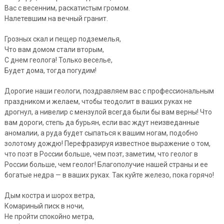
Вас с весенним, раскатистым громом.
Налетевшим на вечный гранит.
Грозных скал и пещер подземелья,
Что вам домом стали вторым,
С днем геолога! Только веселье,
Будет дома, тогда погудим!
Дорогие наши геологи, поздравляем вас с профессиональным
праздником и желаем, чтобы теодолит в ваших руках не
дрогнул, а нивелир с мензулой всегда были бы вам верны! Что
вам дороги, степь да бурьян, если вас ждут неизведанные
аномалии, а руда будет сыпаться к вашим ногам, подобно
золотому дождю! Перефразируя известное выражение о том,
что поэт в России больше, чем поэт, заметим, что геолог в
России больше, чем геолог! Благополучие нашей страны и ее
богатые недра — в ваших руках. Так куйте железо, пока горячо!
Дым костра и шорох ветра,
Комариный писк в ночи,
Не пройти спокойно метра,