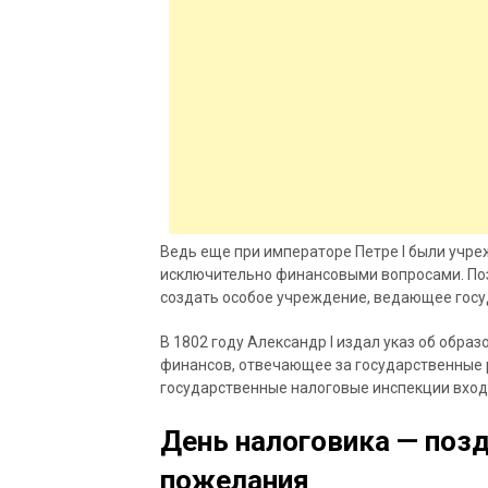
Ведь еще при императоре Петре I были учре
исключительно финансовыми вопросами. Позд
создать особое учреждение, ведающее гос
В 1802 году Александр I издал указ об обра
финансов, отвечающее за государственные 
государственные налоговые инспекции входя
День налоговика — позд
пожелания