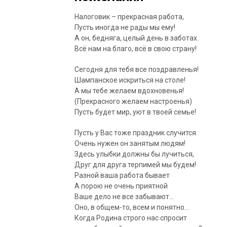
Налоговик – прекрасная работа,
Пусть иногда не рады мы ему!
А он, бедняга, целый день в заботах.
Всё нам на благо, всё в свою страну!
Сегодня для тебя все поздравленья!
Шампанское искриться на столе!
А мы тебе желаем вдохновенья!
(Прекрасного желаем настроенья)
Пусть будет мир, уют в твоей семье!
Пусть у Вас тоже праздник случится
Очень нужен он занятым людям!
Здесь улыбки должны бы лучиться,
Друг для друга терпимей мы будем!
Разной ваша работа бывает
А порою не очень приятной
Ваше дело не все забывают…
Оно, в общем-то, всем и понятно…
Когда Родина строго нас спросит