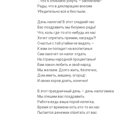
… что б спокойно уснуть — заплатили?
Рады, что в декларацию вносим
Убедительно всё и без пыли…
День налогов! В этот сладкий час
Вас поздравить мы безумно рады!
Что, коль где-то кто-нибудь из нас
Хочет спрятать премии, награды?!
Счастья с той утайки не видать —
К вам он попадет на воспитанье:
Сам захочет он налог отдать
На страны народной процветанье!
Вам закон любить и свой народ
Мы желаем. Долго жить, беспечно,
Дом иметь, машину, огород!..
И своих коров доить, конечно!
В этот праздничный день — день налоговика
Мы спешим вас поздравить
Работа ведь ваша порой нелегка,
Время от времени хоть кто-то из нас
Пытается денежки спрятать от вас.