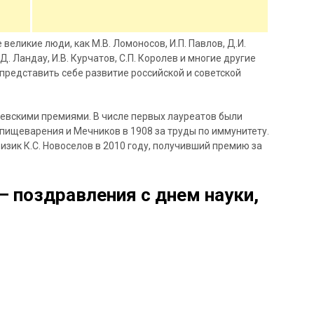
 великие люди, как М.В. Ломоносов, И.П. Павлов, Д.И.
Д. Ландау, И.В. Курчатов, С.П. Королев и многие другие
представить себе развитие российской и советской
вскими премиями. В числе первых лауреатов были
 пищеварения и Мечников в 1908 за труды по иммунитету.
изик К.С. Новоселов в 2010 году, получивший премию за
— поздравления с днем науки,