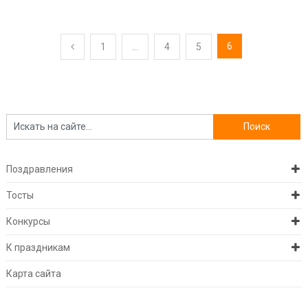
Навигация
6
1
…
4
5
по
записям
Поздравления
Тосты
Конкурсы
К праздникам
Карта сайта