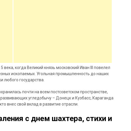
5 века, когда Великий князь московский Иван III повелел
езных ископаемых. Угольная промышленность до наших
и любого государства.
хранилась почти на всем постсоветском пространстве,
о развивающих угледобычу – Донецк и Кузбасс, Караганда
кто внес свой вклад в развитие отрасли.
ления с днем шахтера, стихи и