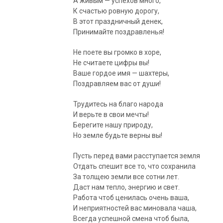
А живым — успехов много,
К счастью ровную дорогу,
В этот праздничный денек,
Принимайте поздравленья!
Не поете вы громко в хоре,
Не считаете цифры вы!
Ваше гордое имя — шахтеры,
Поздравляем вас от души!
Трудитесь на благо народа
И верьте в свои мечты!
Берегите нашу природу,
Но земле будьте верны вы!
Пусть перед вами расступается земля
Отдать спешит все то, что сохранила
За толщею земли все сотни лет.
Даст нам тепло, энергию и свет.
Работа чтоб ценилась очень ваша,
И неприятностей вас миновала чаша,
Всегда успешной смена чтоб была,