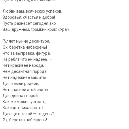
Любви вам, всяческих успехов,
Здоровья, счастья и добра!
Пусть разнесёт сегодня эхо
Ваш дружный, громкий крик: «Ура!»
Гуляет нынче десантура,
Эх, беретка набекрень!
Что за выправка, фигура,
На ребят что ни надень, —
Нет красивее народа,
Чем десантная порода!
Нет надежнее защиты,
Для земли родной,
Нет опасней этой свиты
Для девчат порой,
Как же можно устоять,
Как идёт лихая рать?
Да ещё в такой — то день?
Эх, беретка набекрень!