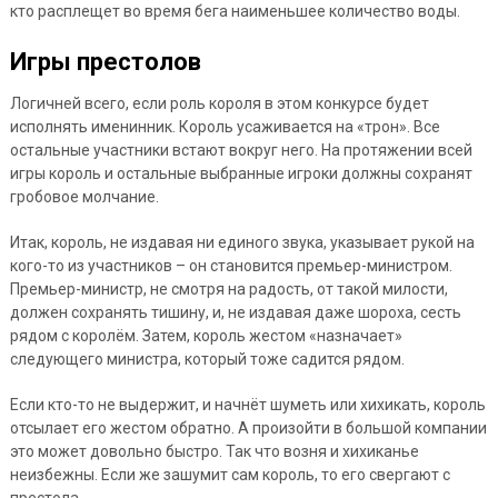
кто расплещет во время бега наименьшее количество воды.
Игры престолов
Логичней всего, если роль короля в этом конкурсе будет
исполнять именинник. Король усаживается на «трон». Все
остальные участники встают вокруг него. На протяжении всей
игры король и остальные выбранные игроки должны сохранят
гробовое молчание.
Итак, король, не издавая ни единого звука, указывает рукой на
кого-то из участников – он становится премьер-министром.
Премьер-министр, не смотря на радость, от такой милости,
должен сохранять тишину, и, не издавая даже шороха, сесть
рядом с королём. Затем, король жестом «назначает»
следующего министра, который тоже садится рядом.
Если кто-то не выдержит, и начнёт шуметь или хихикать, король
отсылает его жестом обратно. А произойти в большой компании
это может довольно быстро. Так что возня и хихиканье
неизбежны. Если же зашумит сам король, то его свергают с
престола.