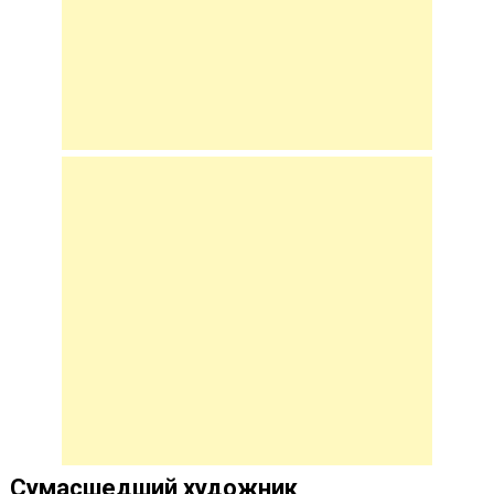
Сумасшедший художник