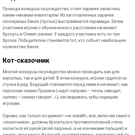
Проводя конкурсы на рождество, стоит заранее запастись
каким-никаким инвентарём. Из заготовленных заранее
консервных банок (пустых) выстраивается пирамида. Затем
участники игроки с обозначенного расстояния начинают
бросать в Олимп снежки. У каждого участника есть по три
броска. Победителем становится тот, кто собъёт наибольшее
количество банок.
Кот-сказочник
Многие конкурсы на рождество можно проводить как для
взрослых, так и для детей. В этом конкурсе, игроки садятся на
стулья в ряд. Ведущий становится перед ними и начинает, как
персонаж сказки Пушкина («идёт направо – песнь заводит,
налево – сказки говорит…»), заговаривать зубы сидящим
игрокам.
Однако, как только он крикнет «не зевай!», все, включая самого
«сказочника», должны броситься к противоположной стене,
коснуться её рукой (всей ладонью, а не кончиками пальцев) и
занять свои места. Ведущий, соответственно, занимает чей-то