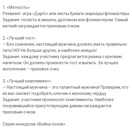
1. «Меткость»
Реквизит: игра «Дартс» или листы бумаги, маркеры/фломастеры
Задание: попасть в мишень дротиком или фломастером. Самый
меткий награждается призовым очком.
2. «Лучший тост»
— Без сомнения, настоящий мужчина должен уметь правильно
пить! НО! Не больше других, а наиболее изящно!
Задание: каждому участнику предлагается рюмка с крепким
напитком. Он должен произнести тост и выпить. За лучшее
исполнение – призовое очко.
3. «Лучший комплимент»
— Настоящий мужчина – это галантный мужчина! Проверим, кто
из вас сможет подобрать ключик к женскому сердцу.
Задание: участники произносят комплименты. Наиболее
понравившийся присутствующим дамам награждается
призовым очком.
Серия конкурсов «Война полов»