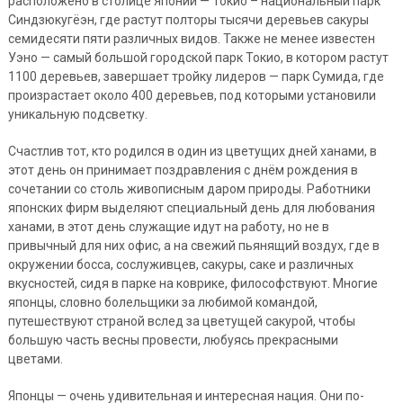
расположено в столице Японии — Токио – национальный парк
Синдзюкугёэн, где растут полторы тысячи деревьев сакуры
семидесяти пяти различных видов. Также не менее известен
Уэно — самый большой городской парк Токио, в котором растут
1100 деревьев, завершает тройку лидеров — парк Сумида, где
произрастает около 400 деревьев, под которыми установили
уникальную подсветку.
Счастлив тот, кто родился в один из цветущих дней ханами, в
этот день он принимает поздравления с днём рождения в
сочетании со столь живописным даром природы. Работники
японских фирм выделяют специальный день для любования
ханами, в этот день служащие идут на работу, но не в
привычный для них офис, а на свежий пьянящий воздух, где в
окружении босса, сослуживцев, сакуры, саке и различных
вкусностей, сидя в парке на коврике, философствуют. Многие
японцы, словно болельщики за любимой командой,
путешествуют страной вслед за цветущей сакурой, чтобы
большую часть весны провести, любуясь прекрасными
цветами.
Японцы — очень удивительная и интересная нация. Они по-