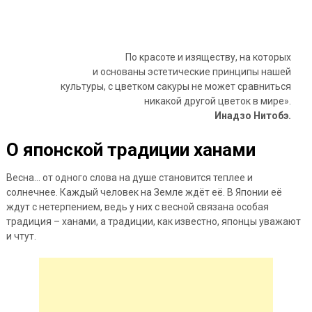
По красоте и изяществу, на которых
и основаны эстетические принципы нашей
культуры, с цветком сакуры не может сравниться
никакой другой цветок в мире».
Инадзо Нитобэ.
О японской традиции ханами
Весна… от одного слова на душе становится теплее и
солнечнее. Каждый
человек на Земле ждёт её. В Японии её
ждут с нетерпением, ведь у них с весной связана особая
традиция – ханами, а традиции, как известно, японцы уважают
и чтут.