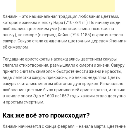
Ханами – это национальная традиция любования цветами,
которая возникла в эпоху Нара (710-784 гг.). По началу люди
любовались цветением уме (японская слива, похожая на
алычу), но вскоре (в период Хэйан (794-1185) вырос интерес к
сакуре. Сакура стала священным цветочным деревом Японии и
её символом.
Тогдашние аристократы наслаждались цветением сакуры,
слагали стихотворения, размышляли о смерти и жизни. Сакуру
принято считать символом быстротечности жизни и красоты,
ведь лепестки сакуры прекрасны, но век их недолгий. Цветы
сакуры считались местом обитания душ предков. Изначально
любование цветами было привилегией аристократов, и только
в начале эпохи Эдо с 1600 по1867 годы ханами стало доступно
и простым смертным.
Как же всё это происходит?
Ханами начинается с конца февраля – начала марта, цветение