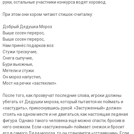
руки, остальные участники конкурса водят хоровод.
При этом они хором читают стишок-считалку:
Добрый Дедушка Мороз
Выше сосен перерос,
Выше сосен перерос,
Нам принёс подарков воз:
Стужи трескучие,
Снега сыпучие,
Бури вьюжные,
Метели и стужи.
Он мороз напустил,
Мост на речке «застеклил».
После того, как прозвучат последние слова, игроки должны
убегать от Дедушки мороза, который пытается их поймать и
«застудить», прикоснувшись рукой. «Застуженный» должен
стоять на одном месте и не двигаться, как настоящая ледяная
фигура. Однако такого человека ещё можно спасти, бросив в
него снежком. Если «застуженный» поймает снежок и бросит
его в самого Деда мороза, то он становится «оттаявшим». Если