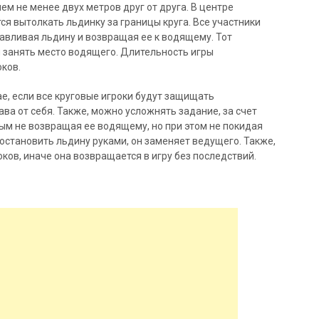
ем не менее двух метров друг от друга. В центре
ся вытолкать льдинку за границы круга. Все участники
авливая льдину и возвращая ее к водящему. Тот
н занять место водящего. Длительность игры
ков.
ае, если все круговые игроки будут защищать
ва от себя. Также, можно усложнять задание, за счет
ым не возвращая ее водящему, но при этом не покидая
 остановить льдину руками, он заменяет ведущего. Также,
ков, иначе она возвращается в игру без последствий.