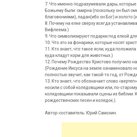
7. Что именно подразумевали дары, которы
Божьему были: смирна (поскольку он был сме
благовониями), ладан(ибо он Бог) и золото (
8. Почему на елке сверху всегда устанавлив
Вифлеема.)
9. Что символизируют подарки под елкой дл
10. Что это за фонарики, которые носят хри
11. Кто знает, что такое ясли, куда положи
куда кладут корм для животных.)
12. Почему Рождество Христово получило н
(Рождение Иисуса на земле ознаменовало н
полностью звучит, как такой-то год, от Рожд
13. Кто знает, что обозначает слово «верте
носили с собой колядовщики или, по-старому
колядовщики показывали сцены из библии. 
рождественских песен и колядок.).
Автор-составитель: Юрий Самохин.