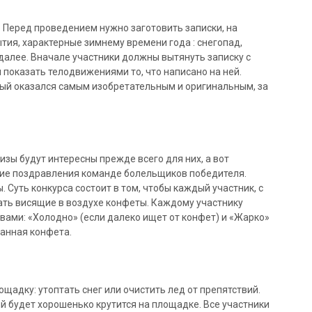
. Перед проведением нужно заготовить записки, на
тия, характерные зимнему времени года : снегопад,
 далее. Вначале участники должны вытянуть записку с
н показать телодвижениями то, что написано на ней.
рый оказался самым изобретательным и оригинальным, за
изы будут интересны прежде всего для них, а вот
кие поздравления команде болельщиков победителя.
ы. Суть конкурса состоит в том, чтобы каждый участник, с
ать висящие в воздухе конфеты. Каждому участнику
ами: «Холодно» (если далеко ищет от конфет) и «Жарко»
ванная конфета.
щадку: утоптать снег или очистить лед от препятствий.
й будет хорошенько крутится на площадке. Все участники