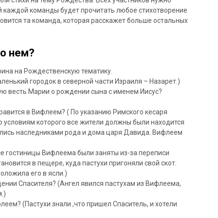
й каждой команды будет прочитать любое стихотворение
овится та команда, которая расскажет больше остальных
 о нем?
орина на Рождественскую тематику.
ленький городок в северной части Израиля – Назарет.)
гую весть Марии о рождении сына с именем Иисус?
равится в Вифлеем? ( По указанию Римского кесаря
о условиям которого все жители должны были находится
лялись наследниками рода и дома царя Давида. Вифлеем
Все гостиницы Вифлеема были заняты из-за переписи
новится в пещере, куда пастухи пригоняли свой скот.
оложила его в ясли.)
дении Спасителя? (Ангел явился пастухам из Вифлеема,
.)
леем? (Пастухи знали ,что пришел Спаситель, и хотели