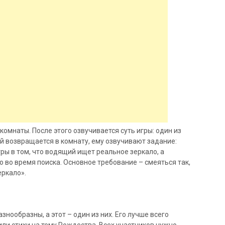
омнаты. После этого озвучивается суть игры: один из
й возвращается в комнату, ему озвучивают задание:
гры в том, что водящий ищет реальное зеркало, а
 во время поиска. Основное требование – смеяться так,
еркало».
нообразны, а этот – один из них. Его лучше всего
или стихи на тему Рождества. Всех участников нужно