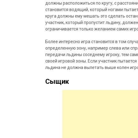
должны расположиться по кругу, с расстояни
становится водящий, который ногами пытает
круга должны ему мешать это сделать остан
участник, который пропустит льдину, долже
ограничивается только желанием самих игро
Более интересно игра становится в том случ
определенную зону, например слева или спра
передачи льдины соседнему игроку, тем сам
своей игровой зоны. Если участник пытается
льдина не должна вылетать выше колен игро
Сыщик