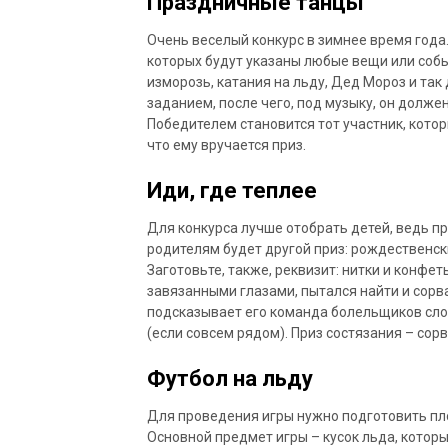
Праздничные танцы
Очень веселый конкурс в зимнее время года
которых будут указаны любые вещи или собы
изморозь, катания на льду, Дед Мороз и так
заданием, после чего, под музыку, он долже
Победителем становится тот участник, кото
что ему вручается приз.
Иди, где теплее
Для конкурса лучше отобрать детей, ведь пр
родителям будет другой приз: рождественс
Заготовьте, также, реквизит: нитки и конфет
завязанными глазами, пытался найти и сорв
подсказывает его команда болельщиков слов
(если совсем рядом). Приз состязания – сор
Футбол на льду
Для проведения игры нужно подготовить пло
Основной предмет игры – кусок льда, которы