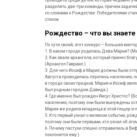
разделить две-три команды, причем задаче
со словами о Рождестве. Победителями стан
стихов.
Рождество – что вы знаете
По сути своей, этот конкурс – большая викт
1. В каком городе родилась Дева Мария? (Ма
2. Как звали архангела, который принес бла
(Архангел Гавриил.)
3. Для чего Иосиф и Мария должны были отп
Августа проводилась перепись населения, п
в городе своих предков. Мария и Иосиф яв
был родным городом Давида.)
4. Где именно был рожден Иисус Христос? (
населения, поэтому они были вынуждены оста
Мария же родила младенца в этой пещер и п
5. Кто первый узнал о великом событии, рож
поэтому они были первыми, кто узнал об этом
6. Почему пастухи спешно отправились в Виф
поклонится ему.)