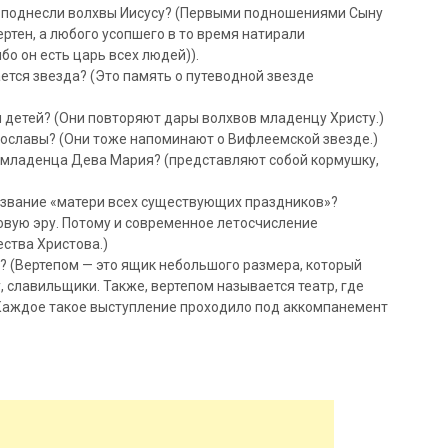
е поднесли волхвы Иисусу? (Первыми подношениями Сыну
ртен, а любого усопшего в то время натирали
ибо он есть царь всех людей)).
ается звезда? (Это память о путеводной звезде
я детей? (Они повторяют дары волхвов младенцу Христу.)
стославы? (Они тоже напоминают о Вифлеемской звезде.)
ла младенца Дева Мария? (представляют собой кормушку,
азвание «матери всех существующих праздников»?
овую эру. Потому и современное летосчисление
ества Христова.)
п»? (Вертепом — это ящик небольшого размера, который
, славильщики. Также, вертепом называется театр, где
Каждое такое выступление проходило под аккомпанемент